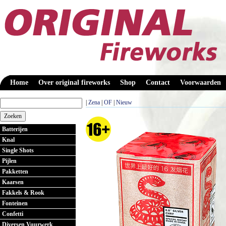
Home
Over original fireworks
Shop
Contact
Voorwaarden
|
Zena
|
OF
|
Nieuw
Batterijen
Knal
Single Shots
Pijlen
Pakketten
Kaarsen
Fakkels & Rook
Fonteinen
Confetti
Diversen Vuurwerk