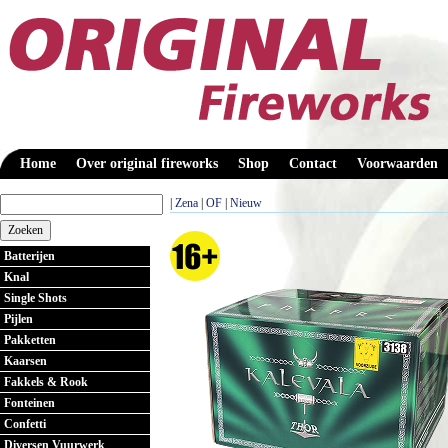
Home
Over original fireworks
Shop
Contact
Voorwaarden
|
Zena
|
OF
|
Nieuw
Batterijen
Knal
Single Shots
Pijlen
Pakketten
Kaarsen
Fakkels & Rook
Fonteinen
Confetti
Diversen Vuurwerk