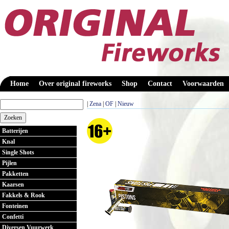
Home
Over original fireworks
Shop
Contact
Voorwaarden
|
Zena
|
OF
|
Nieuw
Batterijen
Knal
Single Shots
Pijlen
Pakketten
Kaarsen
Fakkels & Rook
Fonteinen
Confetti
Diversen Vuurwerk