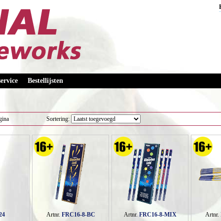
ervice
Bestellijsten
gina
Sortering:
24
Artnr.
FRC16-8-BC
Artnr.
FRC16-8-MIX
Artnr.