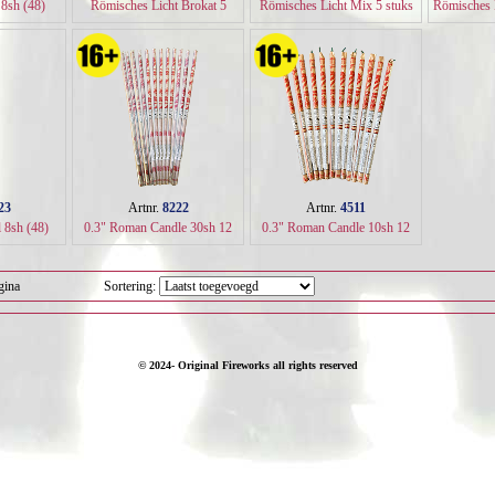
 8sh (48)
Römisches Licht Brokat 5
Römisches Licht Mix 5 stuks
Römisches 
stuks (16)
(16)
s
23
Artnr.
8222
Artnr.
4511
 8sh (48)
0.3" Roman Candle 30sh 12
0.3" Roman Candle 10sh 12
stuks (40)
stuks (80)
gina
Sortering:
© 2024- Original Fireworks all rights reserved