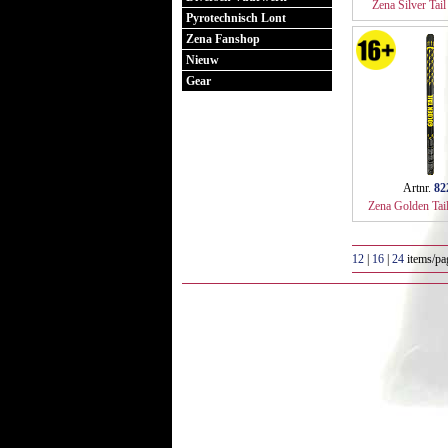
Zena Silver Tail
Pyrotechnisch Lont
Zena Fanshop
Nieuw
Gear
Artnr.
82
Zena Golden Tail
12
|
16
|
24
items/pa