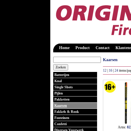
Home
Product
Contact
Klantens
Kaarsen
12
|
16
|
24
items/pa
Batterijen
Knal
Single Shots
Pijlen
Pakketten
Kaarsen
Fakkels & Rook
Fonteinen
Confetti
Artnr.
82
Diversen Vuurwerk