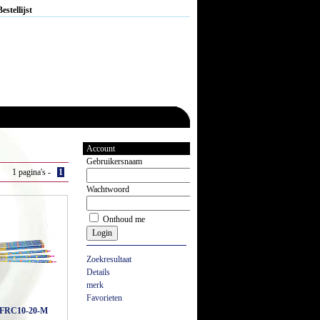
Bestellijst
Account
Gebruikersnaam
1 pagina's -
1
Wachtwoord
Onthoud me
Zoekresultaat
Details
merk
Favorieten
FRC10-20-M