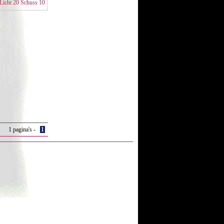
Licht 20 Schuss 10
tuks (24)
1 pagina's -
1