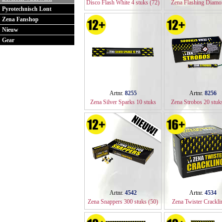
Disco Flash White 4 stuks (72)
Zena Flashing Diamo
Pyrotechnisch Lont
stuks (160)
Zena Fanshop
Nieuw
Gear
Artnr.
8255
Artnr.
8256
Zena Silver Sparks 10 stuks
Zena Strobos 20 stuk
(100)
Artnr.
4542
Artnr.
4534
Zena Snappers 300 stuks (50)
Zena Twister Crackli
stuks (48)