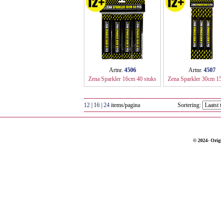
Artnr.
4506
Artnr.
4507
Zena Sparkler 16cm 40 stuks
Zena Sparkler 30cm 15
(80)
(50)
12
|
16
|
24
items/pagina
Sortering:
© 2024- Origi