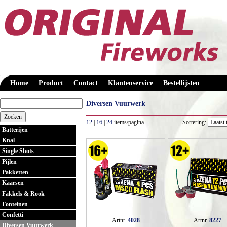
Home
Product
Contact
Klantenservice
Bestellijsten
Diversen Vuurwerk
12
|
16
|
24
items/pagina
Sortering:
Batterijen
Knal
Single Shots
Pijlen
Pakketten
Kaarsen
Fakkels & Rook
Fonteinen
Confetti
Artnr.
4028
Artnr.
8227
Diversen Vuurwerk