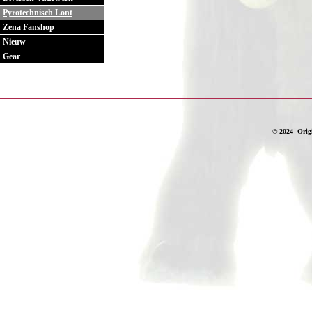
Pyrotechnisch Lont
Zena Fanshop
Nieuw
Gear
© 2024- Origi