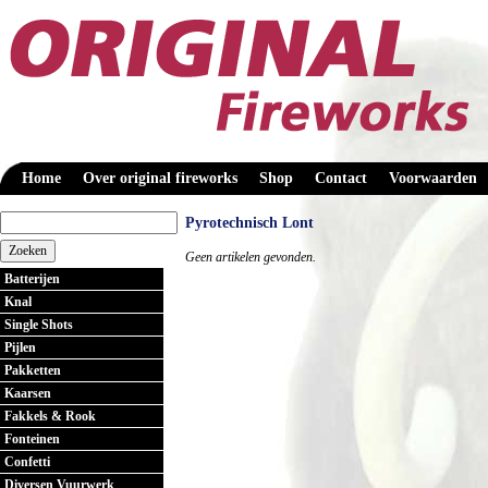
Home
Over original fireworks
Shop
Contact
Voorwaarden
Pyrotechnisch Lont
Geen artikelen gevonden.
Batterijen
Knal
Single Shots
Pijlen
Pakketten
Kaarsen
Fakkels & Rook
Fonteinen
Confetti
Diversen Vuurwerk